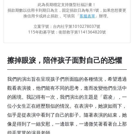
此為長期穩定支持微型社福計畫！
捐款期數以信用卡到期日為主，固定捐款日為每月1號，如果您想要更
換信用卡或終止捐款， 可填寫 「
客服表單
」辦理。
立案字號：台內社字第1010278037號
115年勸募字號：衛部救字第1141364820號
擦掉眼淚，陪伴孩子面對自己的恐懼
我們的演出旨在呈現孩子們所面臨的各種情況，希望透過
觀看表演後，他們能有不同的思考，進而改變他們生活中
的困境。我記得有一次，我們演出的主題是「霸凌」，一
位小女生正在經歷類似的情況。在表演中，她淚如雨下，
似乎是從表演中看到了自己的影子。隨著表演的結束，她
像是得到了一絲安慰，一邊鼓掌，一邊微笑著看著台上那
些毛茸茸的演員老師。