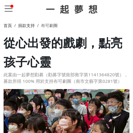
首頁
捐款支持
布可劇團
從心出發的戲劇，點亮
孩子心靈
此案由一起夢想勸募（勸募字號衛部救字第1141364820號），
募款所得 100% 用於支持布可劇團（南市文藝字第0281號）