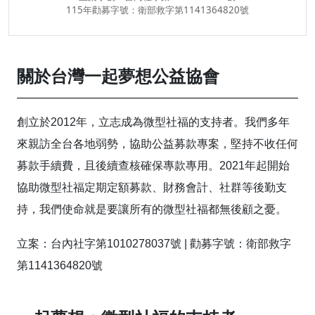
115年勸募字號：衛部救字第1141364820號
關於台灣一起夢想公益協會
創立於
2012
年，立志成為微型社福的支持者。我們多年
來親訪全台各地弱勢，協助公益募款專案，堅持不收任何
募款手續費，且後續查核確保專款專用。
2021
年起開始
協助微型社福定期定額募款、財務會計、社群等後勤支
持，我們使命就是要讓所有的微型社福都無後顧之憂。
立案：台內社字第
1010278037
號
|
勸募字號：衛部救字
第1141364820
號