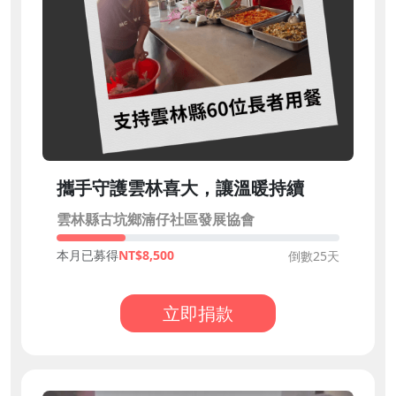
攜手守護雲林喜大，讓溫暖持續
雲林縣古坑鄉湳仔社區發展協會
本月已募得
8,500
倒數25天
立即捐款