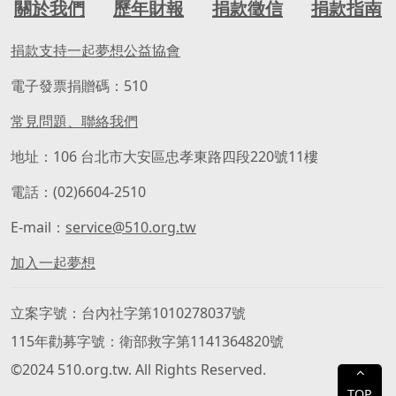
關於我們
歷年財報
捐款徵信
捐款指南
捐款支持一起夢想公益協會
電子發票捐贈碼：510
常見問題、聯絡我們
地址：106 台北市大安區忠孝東路四段220號11樓
電話：(02)6604-2510
E-mail：
service@510.org.tw
加入一起夢想
立案字號
台內社字第1010278037號
115年勸募字號
衛部救字第1141364820號
©2024 510.org.tw. All Rights Reserved.
⌃
TOP