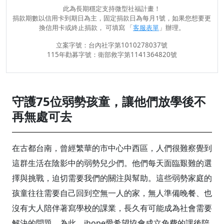
此為長期穩定支持微型社福計畫！
捐款期數以信用卡到期日為主，固定捐款日為每月1號，如果您想要更
換信用卡或終止捐款， 可填寫 「
客服表單
」辦理。
立案字號：台內社字第1010278037號
115年勸募字號：衛部救字第1141364820號
守護75位弱勢孩童，讓他們放學後不
再無處可去
在古都台南，曾經繁華的市中心中西區，人們很難察覺到
這群生活在陰影中的弱勢兒少們。他們每天面臨艱難的選
擇與挑戰，迫切需要我們的關注與幫助。這些弱勢家庭的
孩童往往需要自己回到空無一人的家，無人準備晚餐、也
沒有大人陪伴著寫學校的課業，長久有可能成為社會需要
解決的問題。為此，ihope愛希望協會成立免費的課後陪