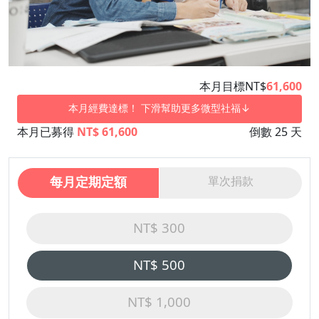
本月目標NT$
61,600
本月經費達標！ 下滑幫助更多微型社福↓
本月已募得
NT$ 61,600
倒數 25 天
每月定期定額
單次捐款
NT$ 300
NT$ 500
NT$ 1,000