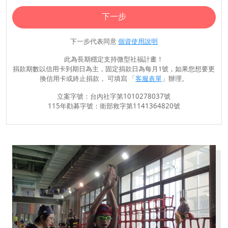
下一步
下一步代表同意
個資使用說明
此為長期穩定支持微型社福計畫！
捐款期數以信用卡到期日為主，固定捐款日為每月1號，如果您想要更
換信用卡或終止捐款， 可填寫 「
客服表單
」辦理。
立案字號：台內社字第1010278037號
115年勸募字號：衛部救字第1141364820號