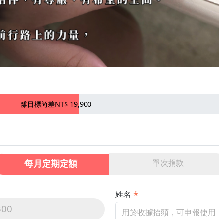
離目標尚差NT$ 19,900
每月定期定額
單次捐款
姓名
300