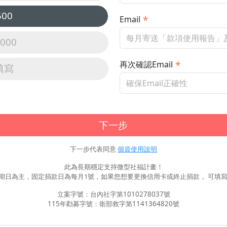
500
Email
,000
再次確認Email
填寫
下一步
下一步代表同意
個資使用說明
此為長期穩定支持微型社福計畫！
期日為主，固定捐款日為每月1號，如果您想要更換信用卡或終止捐款， 可填寫
立案字號：台內社字第1010278037號
115年勸募字號：衛部救字第1141364820號