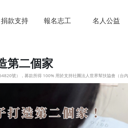
捐款支持
報名志工
名人公益
造第二個家
820號），募款所得 100% 用於支持社團法人世界幫扶協會（台內團字