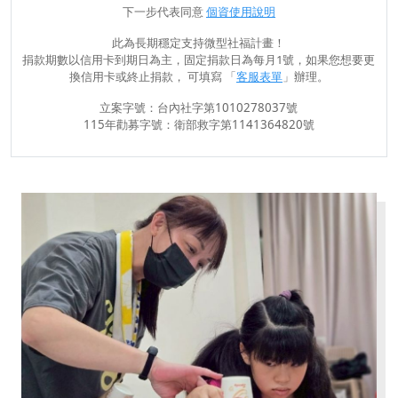
下一步代表同意
個資使用說明
此為長期穩定支持微型社福計畫！
捐款期數以信用卡到期日為主，固定捐款日為每月1號，如果您想要更
換信用卡或終止捐款， 可填寫 「
客服表單
」辦理。
立案字號：台內社字第1010278037號
115年勸募字號：衛部救字第1141364820號