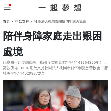
首頁
捐款支持
社團法人桃園市關懷弱勢慈善協會
陪伴身障家庭走出艱困
處境
此案由一起夢想勸募（勸募字號衛部救字第1141364820號），
募款所得 100% 用於支持社團法人桃園市關懷弱勢慈善協會（府
社團字第1140298272號）