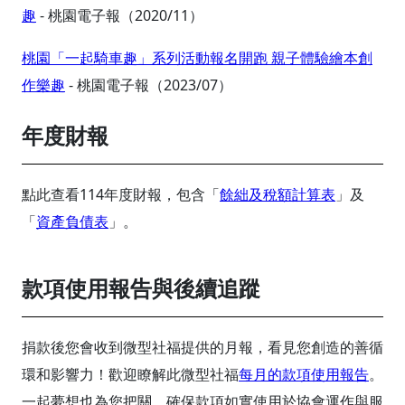
趣
- 桃園電子報（2020/11）
桃園「一起騎車趣」系列活動報名開跑 親子體驗繪本創
作樂趣
-
桃園電子報
（2023/07）
年度財報
點此查看114年度財報，包含「
餘絀及稅額計算表
」及
「
資產負債表
」。
款項使用報告與後續追蹤
捐款後您會收到微型社福提供的月報，看見您創造的善循
環和影響力！歡迎瞭解此微型社福
每月的款項使用報告
。
一起夢想也為您把關，確保款項如實使用於協會運作與服