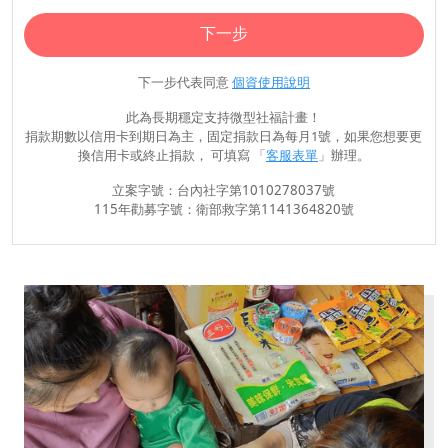
下一步
下一步代表同意
個資使用說明
此為長期穩定支持微型社福計畫！
捐款期數以信用卡到期日為主，固定捐款日為每月1號，如果您想要更
換信用卡或終止捐款， 可填寫 「
客服表單
」辦理。
立案字號：台內社字第1010278037號
115年勸募字號：衛部救字第1141364820號