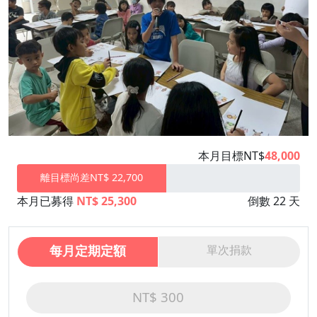
本月目標NT$
48,000
離目標尚差NT$ 22,700
本月已募得
NT$ 25,300
倒數 22 天
每月定期定額
單次捐款
NT$ 300