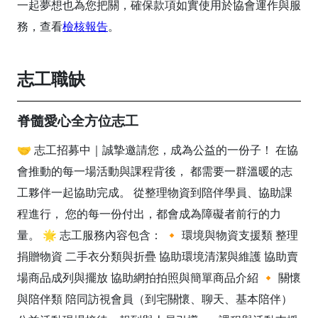
一起夢想也為您把關，確保款項如實使用於協會運作與服
務，查看
檢核報告
。
志工職缺
脊髓愛心全方位志工
🤝 志工招募中｜誠摯邀請您，成為公益的一份子！ 在協
會推動的每一場活動與課程背後， 都需要一群溫暖的志
工夥伴一起協助完成。 從整理物資到陪伴學員、協助課
程進行， 您的每一份付出，都會成為障礙者前行的力
量。 🌟 志工服務內容包含： 🔸 環境與物資支援類 整理
捐贈物資 二手衣分類與折疊 協助環境清潔與維護 協助賣
場商品成列與擺放 協助網拍拍照與簡單商品介紹 🔸 關懷
與陪伴類 陪同訪視會員（到宅關懷、聊天、基本陪伴）