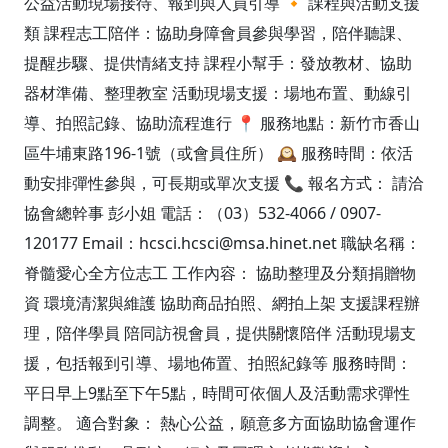
公益活動現場接待、報到與人員引導 🔸 課程與活動支援
類 課程志工陪伴：協助身障會員參與學習，陪伴聽課、
提醒步驟、提供情緒支持 課程小幫手：發放教材、協助
器材準備、整理教室 活動現場支援：場地布置、動線引
導、拍照記錄、協助流程進行 📍 服務地點：新竹市香山
區牛埔東路196-1號（或會員住所） 🕰️ 服務時間：依活
動安排彈性參與，可長期或單次支援 📞 報名方式： 請洽
協會總幹事 彭小姐 電話：（03）532-4066 / 0907-
120177 Email：hcsci.hcsci@msa.hinet.net 職缺名稱：
脊髓愛心全方位志工 工作內容： 協助整理及分類捐贈物
資 環境清潔與維護 協助商品拍照、網拍上架 支援課程辦
理，陪伴學員 陪同訪視會員，提供關懷陪伴 活動現場支
援，包括報到引導、場地佈置、拍照紀錄等 服務時間：
平日早上9點至下午5點，時間可依個人及活動需求彈性
調整。 適合對象： 熱心公益，願意多方面協助協會運作