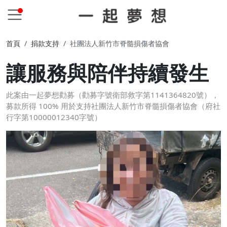
首頁
捐款支持
社團法人新竹市脊髓損傷者協會
讓服務與陪伴持續發生
此案由一起夢想勸募（勸募字號衛部救字第1141364820號），
募款所得 100% 用於支持社團法人新竹市脊髓損傷者協會（府社
行字第10000012340字號）