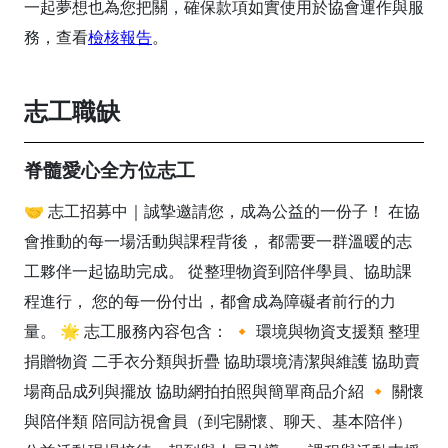
一起夢想也為您把關，確保款項如實使用於協會運作與服
務，查看
檢核報告
。
志工職缺
脊髓愛心全方位志工
🤝 志工招募中｜誠摯邀請您，成為公益的一份子！ 在協
會推動的每一場活動與課程背後， 都需要一群溫暖的志
工夥伴一起協助完成。 從整理物資到陪伴學員、協助課
程進行， 您的每一份付出，都會成為障礙者前行的力
量。 🌟 志工服務內容包含： 🔸 環境與物資支援類 整理
捐贈物資 二手衣分類與折疊 協助環境清潔與維護 協助賣
場商品成列與擺放 協助網拍拍照與簡單商品介紹 🔸 關懷
與陪伴類 陪同訪視會員（到宅關懷、聊天、基本陪伴）