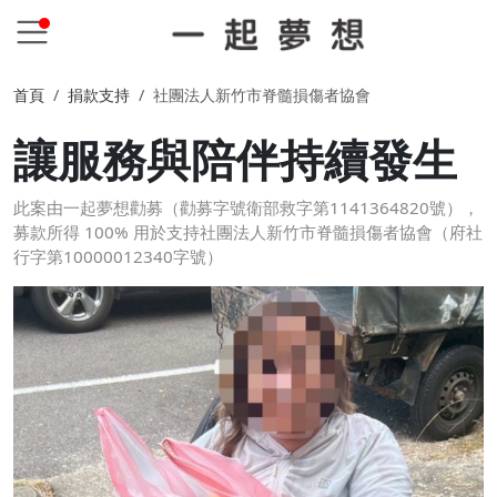
首頁
捐款支持
社團法人新竹市脊髓損傷者協會
讓服務與陪伴持續發生
此案由一起夢想勸募（勸募字號衛部救字第1141364820號），
募款所得 100% 用於支持社團法人新竹市脊髓損傷者協會（府社
行字第10000012340字號）