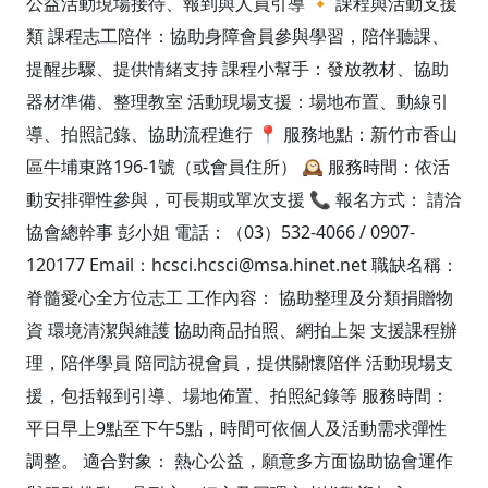
公益活動現場接待、報到與人員引導 🔸 課程與活動支援
類 課程志工陪伴：協助身障會員參與學習，陪伴聽課、
提醒步驟、提供情緒支持 課程小幫手：發放教材、協助
器材準備、整理教室 活動現場支援：場地布置、動線引
導、拍照記錄、協助流程進行 📍 服務地點：新竹市香山
區牛埔東路196-1號（或會員住所） 🕰️ 服務時間：依活
動安排彈性參與，可長期或單次支援 📞 報名方式： 請洽
協會總幹事 彭小姐 電話：（03）532-4066 / 0907-
120177 Email：hcsci.hcsci@msa.hinet.net 職缺名稱：
脊髓愛心全方位志工 工作內容： 協助整理及分類捐贈物
資 環境清潔與維護 協助商品拍照、網拍上架 支援課程辦
理，陪伴學員 陪同訪視會員，提供關懷陪伴 活動現場支
援，包括報到引導、場地佈置、拍照紀錄等 服務時間：
平日早上9點至下午5點，時間可依個人及活動需求彈性
調整。 適合對象： 熱心公益，願意多方面協助協會運作