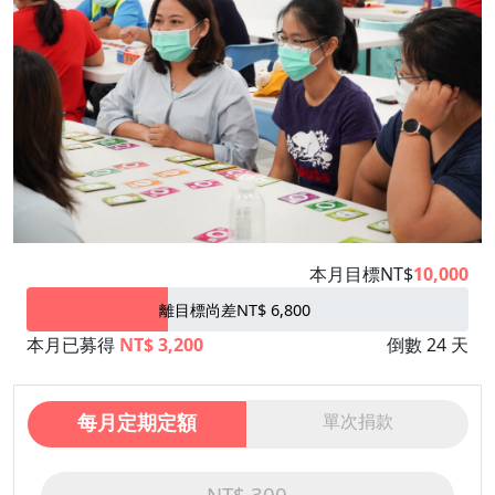
本月目標NT$
10,000
離目標尚差NT$ 6,800
本月已募得
NT$ 3,200
倒數 24 天
每月定期定額
單次捐款
NT$ 300