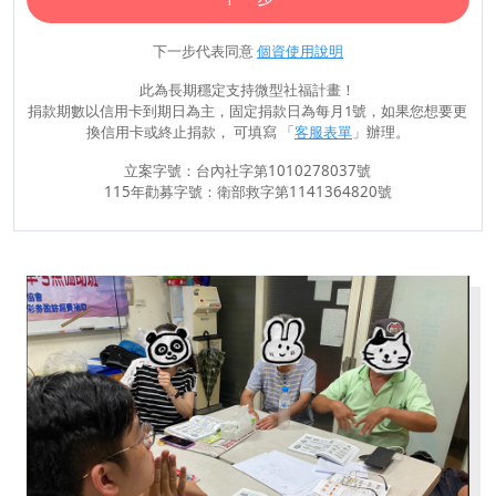
下一步代表同意
個資使用說明
此為長期穩定支持微型社福計畫！
捐款期數以信用卡到期日為主，固定捐款日為每月1號，如果您想要更
換信用卡或終止捐款， 可填寫 「
客服表單
」辦理。
立案字號：台內社字第1010278037號
115年勸募字號：衛部救字第1141364820號