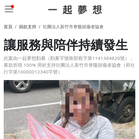
首頁
捐款支持
社團法人新竹市脊髓損傷者協會
讓服務與陪伴持續發生
此案由一起夢想勸募（勸募字號衛部救字第1141364820號），
募款所得 100% 用於支持社團法人新竹市脊髓損傷者協會（府社
行字第10000012340字號）