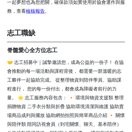
一起夢想也為您把關，確保款項如實使用於協會運作與服
務，查看
檢核報告
。
志工職缺
脊髓愛心全方位志工
🤝 志工招募中｜誠摯邀請您，成為公益的一份子！ 在協
會推動的每一場活動與課程背後， 都需要一群溫暖的志
工夥伴一起協助完成。 從整理物資到陪伴學員、協助課
程進行， 您的每一份付出，都會成為障礙者前行的力
量。 🌟 志工服務內容包含： 🔸 環境與物資支援類 整理
捐贈物資 二手衣分類與折疊 協助環境清潔與維護 協助賣
場商品成列與擺放 協助網拍拍照與簡單商品介紹 🔸 關懷
與陪伴類 陪同訪視會員（到宅關懷、聊天、基本陪伴）