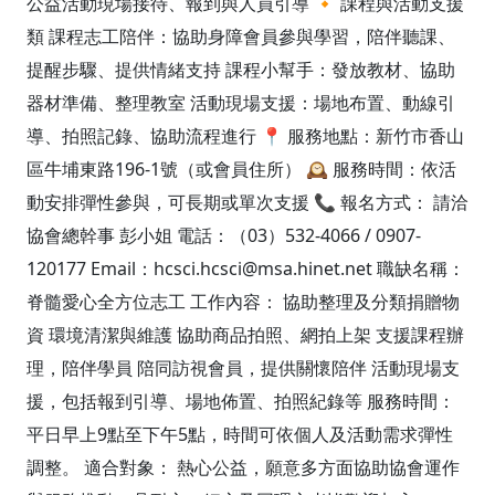
公益活動現場接待、報到與人員引導 🔸 課程與活動支援
類 課程志工陪伴：協助身障會員參與學習，陪伴聽課、
提醒步驟、提供情緒支持 課程小幫手：發放教材、協助
器材準備、整理教室 活動現場支援：場地布置、動線引
導、拍照記錄、協助流程進行 📍 服務地點：新竹市香山
區牛埔東路196-1號（或會員住所） 🕰️ 服務時間：依活
動安排彈性參與，可長期或單次支援 📞 報名方式： 請洽
協會總幹事 彭小姐 電話：（03）532-4066 / 0907-
120177 Email：hcsci.hcsci@msa.hinet.net 職缺名稱：
脊髓愛心全方位志工 工作內容： 協助整理及分類捐贈物
資 環境清潔與維護 協助商品拍照、網拍上架 支援課程辦
理，陪伴學員 陪同訪視會員，提供關懷陪伴 活動現場支
援，包括報到引導、場地佈置、拍照紀錄等 服務時間：
平日早上9點至下午5點，時間可依個人及活動需求彈性
調整。 適合對象： 熱心公益，願意多方面協助協會運作