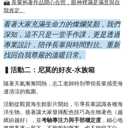
📸 長輩抱著作品開心合照，眼神裡滿是滿意與自
我肯定。
看著大家充滿生命力的燦爛笑顏，我們
深知，這不只是一堂手作課，更是透過
專業設計，陪伴長輩與時間對抗、重新
找回自我尊嚴的溫暖日常。
▍活動二：尼莫的好友-水族箱
隨著天氣漸漸悶熱，志工老師特別帶領長輩感受海
邊清涼的氛圍。
活動從觀賞海生館影片開始，引導長輩認識各種海
洋生物。接著讓大家發揮配色技巧為生物著色（越
繽紛越好），並
考驗專注力與手部穩定度
，細心地
將圖案逐一剪下，不能剪到圖案、也不能留下白