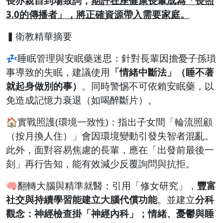
長亦親自到場致詞，
期許在座健康長輩成為「長照
3.0的傳播者」，將正確資源帶入需要家庭。
▍衛教精華摘要
💤睡眠管理與安眠藥迷思：針對長輩因擔憂子孫瑣
事導致的失眠，建議使用
「情緒中斷法」（睡不著
就起身做別的事）
。同時警惕不可依賴安眠藥，以
免造成記憶力衰退（如喝醉斷片）。
🏠實戰照護(環境一致性)：指出子女間「輪流照顧
（按月換人住）」會因環境變動引發失智者混亂。
此外，面對容易焦慮的長輩，應在「出發前最後一
刻」再行告知，能有效減少反覆詢問與抗拒。
🧠翻轉大腦與精準就醫：引用「修女研究」，
豐富
社交與持續學習能建立大腦代償功能
。並建立
分科
觀念：神經檢查掛「神經內科」；情緒、憂鬱與睡