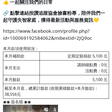
👍
一起關注我們的日常
🔗
點擊連結按讚追蹤協會臉書粉專，陪伴我們一
起守護失智家庭，獲得最新活動與服務資訊
💛
https://www.facebook.com/profile.php?
id=100069192584062&mibextid=2JQ9oc
本月款項使用狀況：
本月補助款
定期定額捐款 5,100 元
講師鐘點費：0元
本月支出
活動費：0元
本月餘款
5,100 元
截至本月底，總累計餘款 (前期累積餘款+本月餘款)：
38,556元
◉◉ 簽名檔 ◉◉