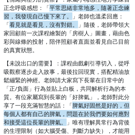
正念呼吸感想：「
平常思緒非常地多，隨著正念練
習，我發現自己慢下來了。
」老師也溫柔回應：
「
看見就是看見，沒有對錯。
」隨後，老師帶領大
家回顧前一次課程繪製的「房樹人」圖畫，藉由色
彩與線條的投射，陪伴照顧者直面並看見自己目前
的真實狀態。
【未說出口的需要】：課程由戲劇引導切入，從呼
吸觀察逐步走入故事，最後拉回現實，搭配精油放
鬆繃緊的神經。老師請大家寫下長輩在日常中的
「正/負面」行為並貼上白板，共同解析行為的本
質。有位家屬寫到長輩的「好脾氣」，老師對此分
享了一段充滿智慧的話：「
脾氣好固然是好的，但
每個人都有自己的脾氣，問題在於我們要如何應對
和接受這位長輩的脾氣。
」唯有理解異常行為背後
的生理限制（如大腦受傷、判斷力缺失），才能用