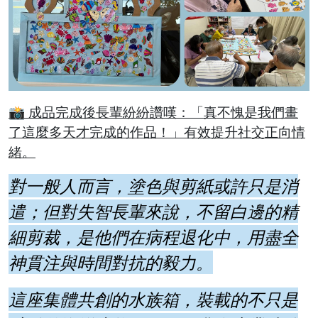
📸 成品完成後長輩紛紛讚嘆：「真不愧是我們畫
了這麼多天才完成的作品！」有效提升社交正向情
緒。
對一般人而言，塗色與剪紙或許只是消
遣；但對失智長輩來說，不留白邊的精
細剪裁，是他們在病程退化中，用盡全
神貫注與時間對抗的毅力。
這座集體共創的水族箱，裝載的不只是