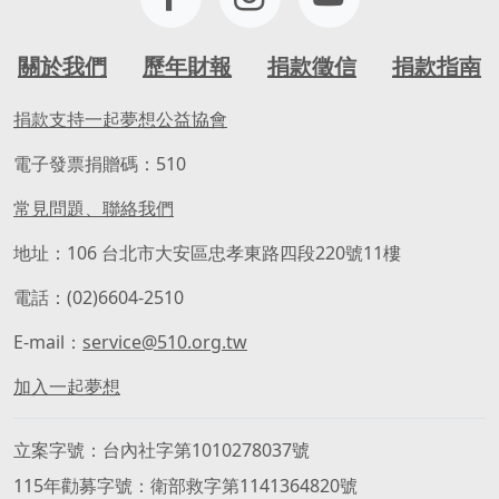
關於我們
歷年財報
捐款徵信
捐款指南
捐款支持一起夢想公益協會
電子發票捐贈碼：510
常見問題、聯絡我們
地址：106 台北市大安區忠孝東路四段220號11樓
電話：(02)6604-2510
E-mail：
service@510.org.tw
加入一起夢想
立案字號
台內社字第1010278037號
115年勸募字號
衛部救字第1141364820號