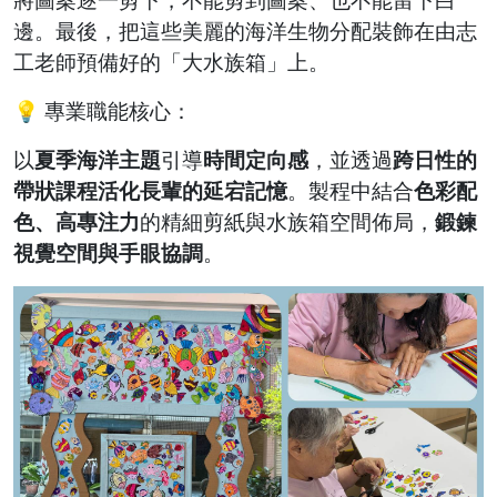
邊。最後，把這些美麗的海洋生物分配裝飾在由志
工老師預備好的「大水族箱」上。
💡 專業職能核心：
以
夏季海洋主題
引導
時間定向感
，並透過
跨日性的
帶狀課程活化長輩的延宕記憶
。製程中結合
色彩配
色、高專注力
的精細剪紙與水族箱空間佈局，
鍛鍊
視覺空間與手眼協調
。