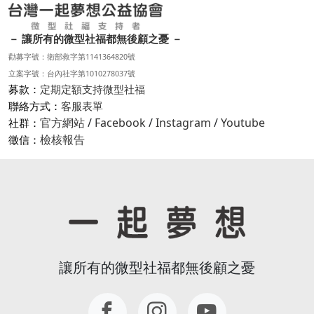
－ 讓所有的微型社福都無後顧之憂 －
勸募字號：衛部救字第1141364820號
立案字號：台內社字第1010278037號
募款：
定期定額支持微型社福
聯絡方式：
客服表單
官方網站
/
Facebook
/
Instagram
/
Youtube
社群：
檢核報告
徵信：
讓所有的微型社福都無後顧之憂