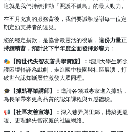
這就是我們持續推動「照護不孤島」的最大動力。
在五月充實的服務背後，我們要誠摯感謝每一位定
期定額支持者的遠見。
您的穩定捐款，是協會最靈活的後盾，
這份力量正
持續積蓄，預計於下半年度全面發揮影響力
：
🎭
【跨世代失智友善共學實踐】：
培訓大學生將照
護困境轉譯為戲劇，走進國中校園與社區展演，打
破世代認知斷層並激發大眾同理。
🎓
【據點專業講師】：
邀請各領域專家進入據點，
為長輩帶來更高品質的認知課程與五感體驗。
📢
【社區友善宣導】：
深入巷弄與里鄰，構築更溫
暖、更理解失智家庭的社區網絡。