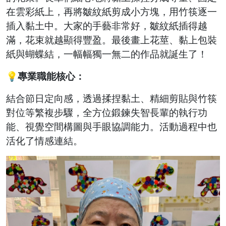
在雲彩紙上，再將皺紋紙剪成小方塊，用竹筷逐一
插入黏土中。大家的手藝非常好，皺紋紙插得越
滿，花束就越顯得豐盈。最後畫上花莖、黏上包裝
紙與蝴蝶結，一幅幅獨一無二的作品就誕生了！
💡專業職能核心：
結合節日定向感，透過揉捏黏土、精細剪貼與竹筷
對位等繁複步驟，全方位鍛鍊失智長輩的執行功
能、視覺空間構圖與手眼協調能力。活動過程中也
活化了情感連結。