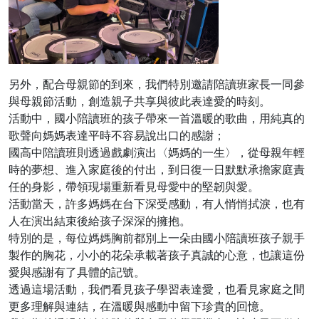
另外，配合母親節的到來，我們特別邀請陪讀班家長一同參
與母親節活動，創造親子共享與彼此表達愛的時刻。
活動中，國小陪讀班的孩子帶來一首溫暖的歌曲，用純真的
歌聲向媽媽表達平時不容易說出口的感謝；
國高中陪讀班則透過戲劇演出〈媽媽的一生〉，從母親年輕
時的夢想、進入家庭後的付出，到日復一日默默承擔家庭責
任的身影，帶領現場重新看見母愛中的堅韌與愛。
活動當天，許多媽媽在台下深受感動，有人悄悄拭淚，也有
人在演出結束後給孩子深深的擁抱。
特別的是，每位媽媽胸前都別上一朵由國小陪讀班孩子親手
製作的胸花，小小的花朵承載著孩子真誠的心意，也讓這份
愛與感謝有了具體的記號。
透過這場活動，我們看見孩子學習表達愛，也看見家庭之間
更多理解與連結，在溫暖與感動中留下珍貴的回憶。