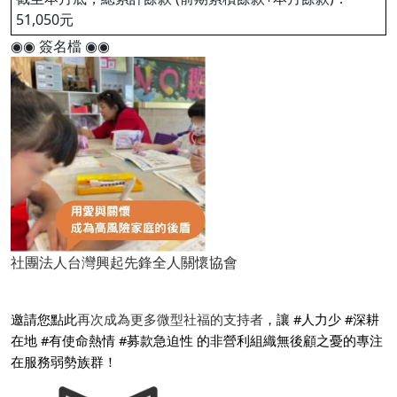
51,050元
◉◉ 簽名檔 ◉◉
社團法人台灣興起先鋒全人關懷協會
邀請您點此
再次成為更多微型社福的支持者
，讓 #人力少 #深耕
在地 #有使命熱情 #募款急迫性 的非營利組織無後顧之憂的專注
在服務弱勢族群！