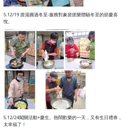
5.12/19 搓湯圓過冬至-服務對象搓搓樂體驗冬至的節慶喜
悅。
5.12/24闖關活動+慶生。熱鬧歡樂的一天，又有生日禮券，
太幸福了！