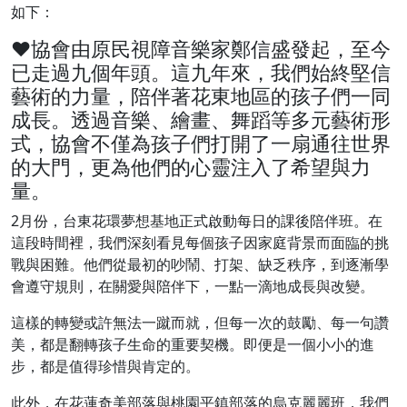
如下：
♥
協會由原民視障音樂家鄭信盛發起，至今
已走過九個年頭。這九年來，我們始終堅信
藝術的力量，陪伴著花東地區的孩子們一同
成長。透過音樂、繪畫、舞蹈等多元藝術形
式，協會不僅為孩子們打開了一扇通往世界
的大門，更為他們的心靈注入了希望與力
量。
2月份，台東花環夢想基地正式啟動每日的課後陪伴班。在
這段時間裡，我們深刻看見每個孩子因家庭背景而面臨的挑
戰與困難。他們從最初的吵鬧、打架、缺乏秩序，到逐漸學
會遵守規則，在關愛與陪伴下，一點一滴地成長與改變。
這樣的轉變或許無法一蹴而就，但每一次的鼓勵、每一句讚
美，都是翻轉孩子生命的重要契機。即便是一個小小的進
步，都是值得珍惜與肯定的。
此外，在花蓮奇美部落與桃園平鎮部落的烏克麗麗班，我們