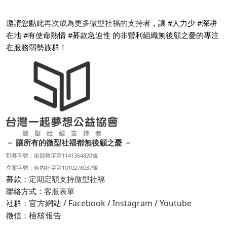
邀請您點此
再次成為更多微型社福的支持者
，讓 #人力少 #深耕
在地 #有使命熱情 #募款急迫性 的非營利組織無後顧之憂的專注
在服務弱勢族群！
－ 讓所有的微型社福都無後顧之憂 －
勸募字號：衛部救字第1141364820號
立案字號：台內社字第1010278037號
募款：
定期定額支持微型社福
聯絡方式：
客服表單
官方網站
/
Facebook
/
Instagram
/
Youtube
社群：
檢核報告
徵信：