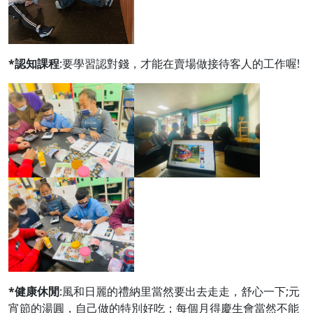
*認知課程
:要學習認對錢，才能在賣場做接待客人的工作喔!
*健康休閒
:風和日麗的禮納里當然要出去走走，舒心一下;元
宵節的湯圓，自己做的特別好吃；每個月得慶生會當然不能