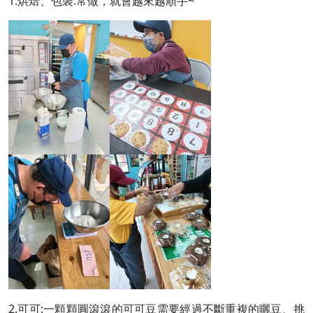
1.烘焙、包裝:常做，就會越來越順手~
2.可可:一顆顆圓滾滾的可可豆需要經過不斷重複的曬豆、挑