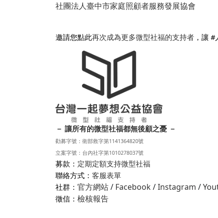
社團法人臺中市家庭照顧者服務發展協會
邀請您點此
再次成為更多微型社福的支持者
，讓 
－ 讓所有的微型社福都無後顧之憂 －
勸募字號：衛部救字第1141364820號
立案字號：台內社字第1010278037號
募款：
定期定額支持微型社福
聯絡方式：
客服表單
官方網站
/
Facebook
/
Instagram
/
You
社群：
檢核報告
徵信：