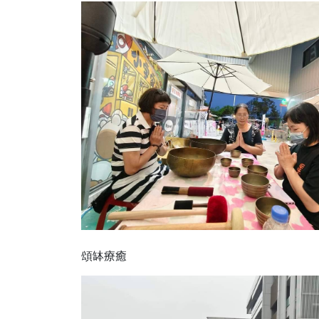
頌缽療癒 義剪/修