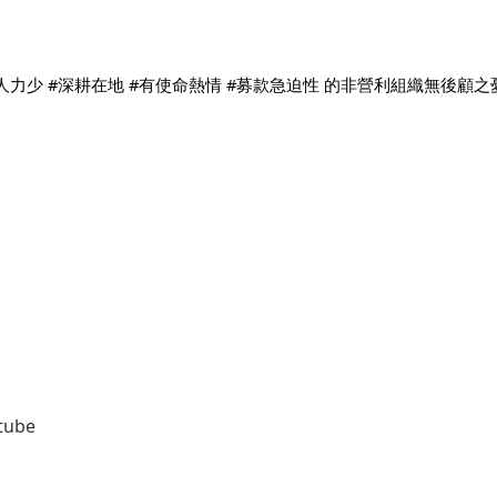
#人力少 #深耕在地 #有使命熱情 #募款急迫性 的非營利組織無後顧
tube