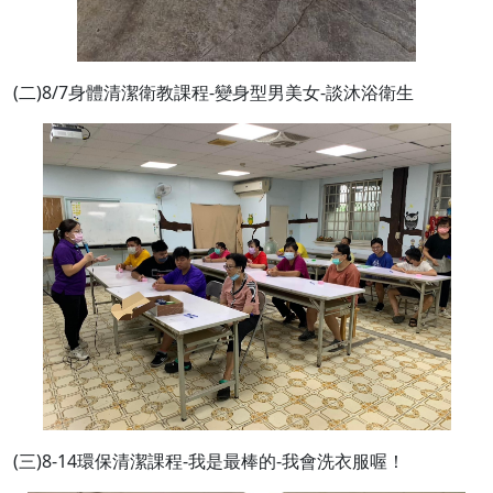
(二)8/7身體清潔衛教課程-變身型男美女-談沐浴衛生
(三)8-14環保清潔課程-我是最棒的-我會洗衣服喔！