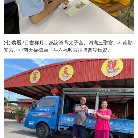
(七)農曆7月吉祥月，感謝崙背太子宮、四湖三聖宮、斗南順
安宮、小南天福德廟、斗六福興宮捐贈普渡物資。