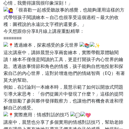
心情，我覺得讓我很印象深刻！」
「很喜歡一起感受聽故事的感覺，也能夠運用這樣的方
式帶領孩子閱讀繪本～自己也很享受這個過程～最大的收
穫：圖裡說的永遠比文字裡的還要多。」
今天想跟你分享8月線上講座重點精華：
≡≡≡≡≡≡≡
透過繪本，探索感受的多元世界
這次講座中，講師晨慧分享兩套繪本，實際帶觀眾體驗閱
讀！繪本不僅僅是閱讀的工具，更是打開孩子內心世界的鑰
匙。透過故事情節和角色的情感，孩子能夠自然地投射和探
索自己的內心世界，這對於增進他們的情緒智商（EQ）有著
莫大的幫助。
例如，在討論到一本繪本時，晨慧示範了如何以開放式問題
引導大家思考：「你們從圖片中發現了什麼？」這樣的提問
不僅鼓勵了參與夥伴發揮觀察力，也讓他們有機會表達和理
解自己的感受。
實際應用：情感對話的技巧
講座中，晨慧也分享了多個實用的情感對話技巧，幫助老師
們在課堂上更有效地引導孩子們表達自己的感受。她提到一