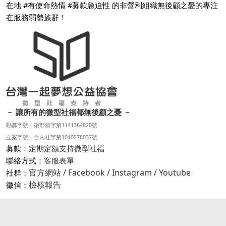
在地 #有使命熱情 #募款急迫性 的非營利組織無後顧之憂的專注
在服務弱勢族群！
－ 讓所有的微型社福都無後顧之憂 －
勸募字號：衛部救字第1141364820號
立案字號：台內社字第1010278037號
募款：
定期定額支持微型社福
聯絡方式：
客服表單
官方網站
/
Facebook
/
Instagram
/
Youtube
社群：
檢核報告
徵信：