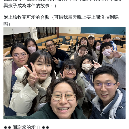
與孩子成為夥伴的故事：）
附上驗收完可愛的合照（可惜我當天晚上要上課沒拍到嗚
嗚）
◉◉ 謝謝您的愛心 ◉◉