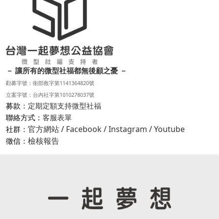
－ 讓所有的微型社福都無後顧之憂 －
勸募字號：衛部救字第1141364820號
立案字號：台內社字第1010278037號
募款：
定期定額支持微型社福
聯絡方式：
客服表單
官方網站
/
Facebook
/
Instagram
/
Youtube
社群：
檢核報告
徵信：