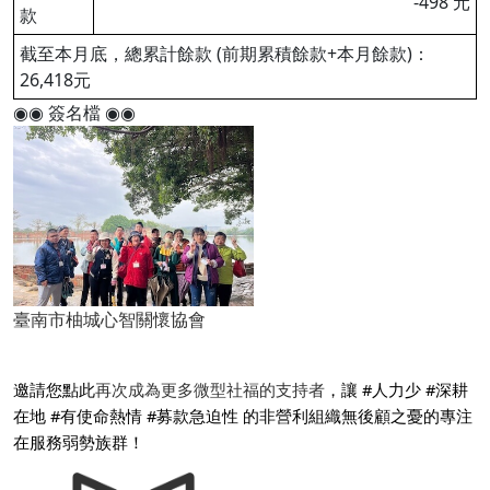
-498 元
款
截至本月底，總累計餘款 (前期累積餘款+本月餘款)：
26,418元
◉◉ 簽名檔 ◉◉
臺南市柚城心智關懷協會
邀請您點此
再次成為更多微型社福的支持者
，讓 #人力少 #深耕
在地 #有使命熱情 #募款急迫性 的非營利組織無後顧之憂的專注
在服務弱勢族群！