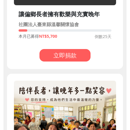
讓偏鄉長者擁有歡樂與充實晚年
社團法人臺東縣溫馨關懷協會
本月已募得
5,700
倒數25天
立即捐款