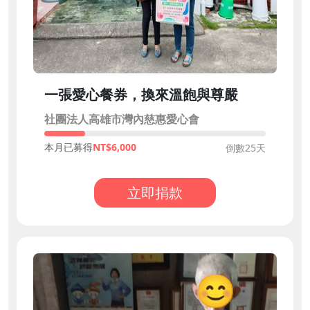
一張愛心餐券，換來溫飽與尊嚴
社團法人高雄市灣內慈惠愛心會
本月已募得
6,000
倒數25天
立即捐款