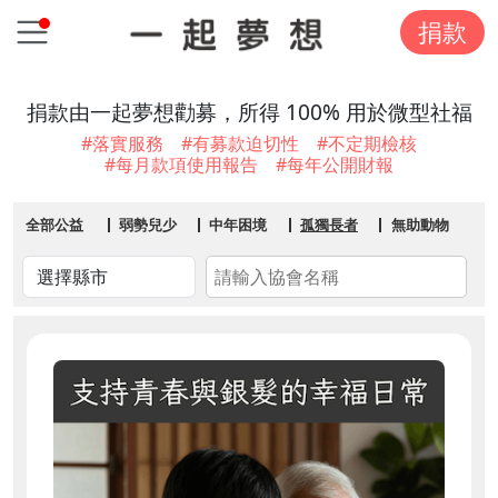
捐款
捐款由一起夢想勸募，所得 100% 用於微型社福
#落實服務 #有募款迫切性 #不定期檢核
#每月款項使用報告 #每年公開財報
全部公益
弱勢兒少
中年困境
孤獨長者
無助動物