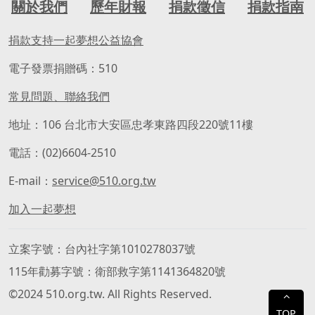
關於我們
歷年財報
捐款徵信
捐款指南
捐款支持一起夢想公益協會
電子發票捐贈碼：510
常見問題、聯絡我們
地址：106 台北市大安區忠孝東路四段220號11樓
電話：(02)6604-2510
E-mail：
service@510.org.tw
加入一起夢想
立案字號
台內社字第1010278037號
115年勸募字號
衛部救字第1141364820號
©2024 510.org.tw. All Rights Reserved.
⌃
TOP