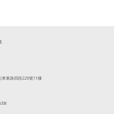
會
忠孝東路四段220號11樓
g.tw