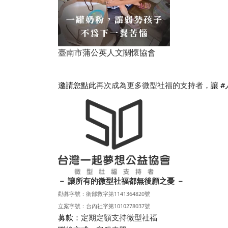
臺南市蒲公英人文關懷協會
邀請您點此
再次成為更多微型社福的支持者
，讓 
－ 讓所有的微型社福都無後顧之憂 －
勸募字號：衛部救字第1141364820號
立案字號：台內社字第1010278037號
募款：
定期定額支持微型社福