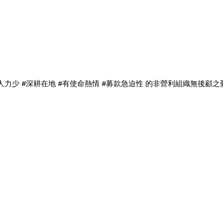
#人力少 #深耕在地 #有使命熱情 #募款急迫性 的非營利組織無後顧