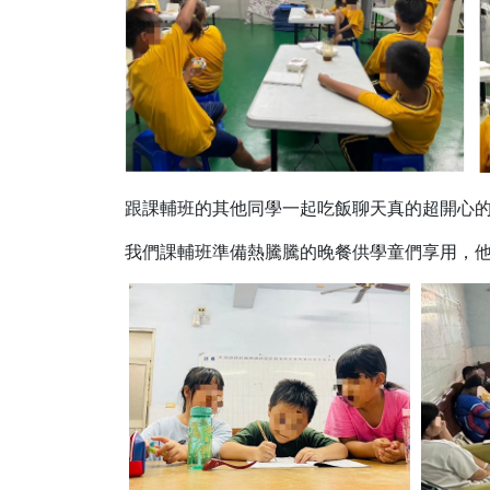
跟課輔班的其他同學一起吃飯聊天真的超開心
我們課輔班準備熱騰騰的晚餐供學童們享用，