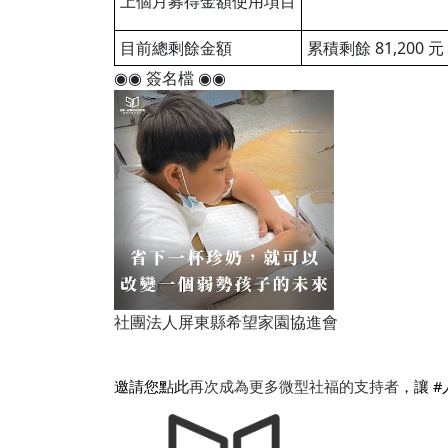
上個月募得金額使用項目
目前總剩餘金額
累積剩餘 81,200 元 
◉◉ 簽名檔 ◉◉
社團法人屏東縣希望家園協進會
邀請您點此
再次成為更多微型社福的支持者
，讓 