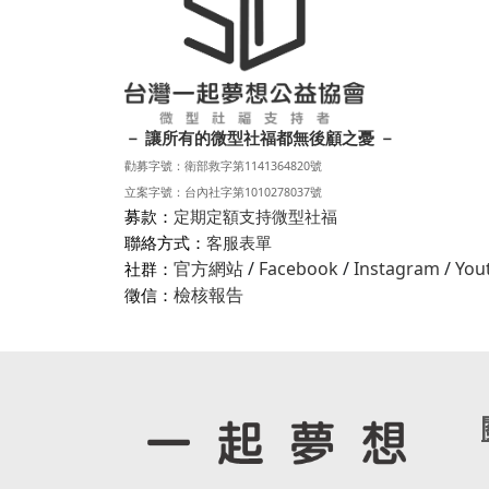
－ 讓所有的微型社福都無後顧之憂 －
勸募字號：衛部救字第1141364820號
立案字號：台內社字第1010278037號
募款：
定期定額支持微型社福
聯絡方式：
客服表單
官方網站
/
Facebook
/
Instagram
/
You
社群：
檢核報告
徵信：