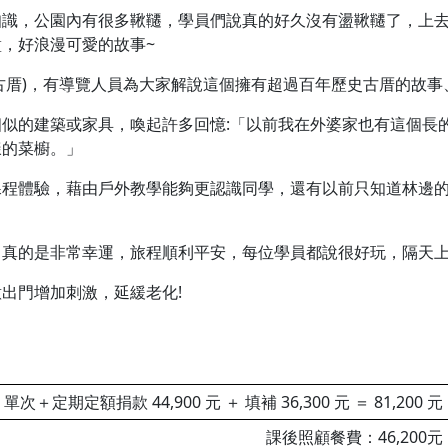
知識，公園內有很多鞦韆，學員們說真的好久沒有盪鞦韆了，上
，好浪漫可愛的故事~
家古厝)，有導覽人員為大家解說這個擁有超過百年歷史古厝的故
似的建築或家具，喚起許多回憶:「以前我在外婆家也有這個長
樣的菜櫥。」
課程體驗，藉由戶外教學能夠更認識同學，還有以前只知道林邊
，真的是非常幸運，旅程順利平安，每位學員都說很好玩，隔天
出門增加刺激，延緩老化!
單次＋定期定額捐款 44,900 元 ＋ 填補 36,300 元 ＝ 81,200 元
課後照顧餐費：46,200元