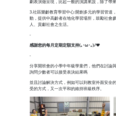
劇表演做呈現，比起一般的演講來說，除了帶
3.社區樂齡教育學習中心:開創多元的學習管
動，提供中高齡者在地化學習場所，鼓勵社會
人、貢獻社會之生活。
-
感謝您的每月定期定額支持(
｡･
ω
･｡
)
ﾉ
♥
-
分享開班會的小學中年級學童們，他們在討論
詢問少數者可以接受表決結果嗎
並且討論解決方式，例如可以到教室外面安全
受的方式，又一次平和的維持班級秩序。