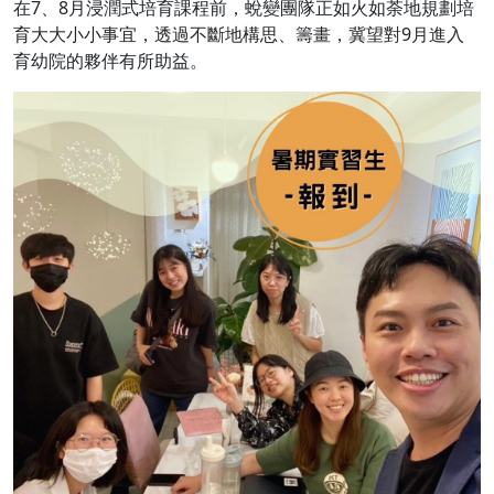
在7、8月浸潤式培育課程前，蛻變團隊正如火如荼地規劃培
育大大小小事宜，透過不斷地構思、籌畫，冀望對9月進入
育幼院的夥伴有所助益。