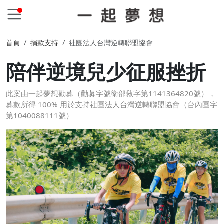
首頁
捐款支持
社團法人台灣逆轉聯盟協會
陪伴逆境兒少征服挫折
此案由一起夢想勸募（勸募字號衛部救字第1141364820號），
募款所得 100% 用於支持社團法人台灣逆轉聯盟協會（台內團字
第1040088111號）