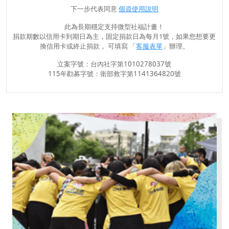
下一步代表同意
個資使用說明
此為長期穩定支持微型社福計畫！
捐款期數以信用卡到期日為主，固定捐款日為每月1號，如果您想要更
換信用卡或終止捐款， 可填寫 「
客服表單
」辦理。
立案字號：台內社字第1010278037號
115年勸募字號：衛部救字第1141364820號