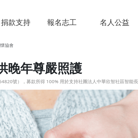
捐款支持
報名志工
名人公益
關懷協會
供晚年尊嚴照護
4820號），募款所得 100% 用於支持社團法人中華欣智社區智能長照