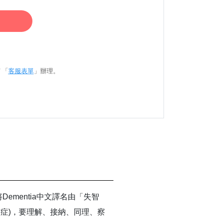
 「
客服表單
」辦理。
將
Dementia
中文譯名由「失智
礙症
)
，要理解、接納、同理、察