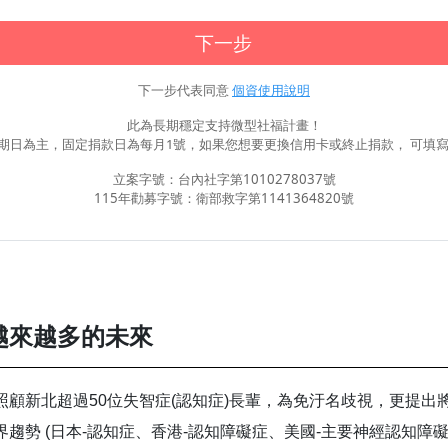
下一步
下一步代表同意
個資使用說明
此為長期穩定支持微型社福計畫！
期日為主，固定捐款日為每月1號，如果您想要更換信用卡或終止捐款， 可填寫
立案字號：台內社字第1010278037號
115年勸募字號：衛部救字第1141364820號
越來越多的未來
顧新北超過50位失智症(認知症)長輩，為免
汙名歧視，
更提出
界趨勢
(
日本
-
認知症、香港
-
認知障礙症、美國
-
主要神經認知障