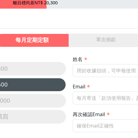
離目標尚差NT$ 20,300
每月定期定額
單次捐款
姓名
300
500
Email
,000
再次確認Email
填寫