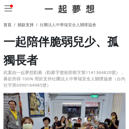
首頁
捐款支持
社團法人中華瑞安全人關懷協會
一起陪伴脆弱兒少、孤
獨長者
此案由一起夢想勸募（勸募字號衛部救字第1141364820號），
募款所得 100% 用於支持社團法人中華瑞安全人關懷協會（台內
社字第0990164985號）