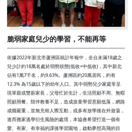
脆弱家庭兒少的學習，不能再等
依據2022年新北市蘆洲區統計年報中，全台未滿18歲之
兒少計約18萬名處於弱勢狀態(低收+中低收)，其中新北
佔有1萬7千名，約9.63%。蘆洲區約20萬居民，約有
12.3% 為15歲以下的幼年人口。其中弱勢兒少家庭常呈
現單親或雙薪家長，父母忙於生計，生活照顧不周、無暇
照顧用餐、陪伴教養不足，造成孩童學習意願低落，網路
成癮嚴重，並無充裕人際互動，或多有放學後在外遊蕩，
進而翹家逃學衍生風險的處境，本協會希望打造一個有
愛、有家、有幸福的課後學習園地，啟動夢想高飛的目