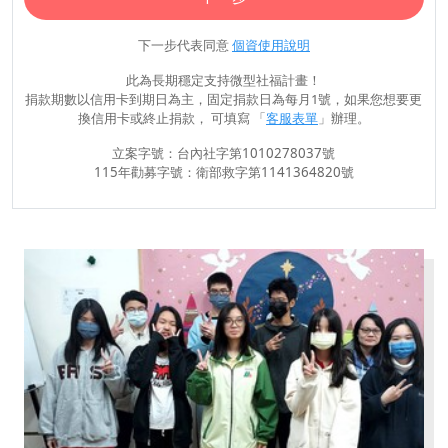
下一步代表同意
個資使用說明
此為長期穩定支持微型社福計畫！
捐款期數以信用卡到期日為主，固定捐款日為每月1號，如果您想要更
換信用卡或終止捐款， 可填寫 「
客服表單
」辦理。
立案字號：台內社字第1010278037號
115年勸募字號：衛部救字第1141364820號