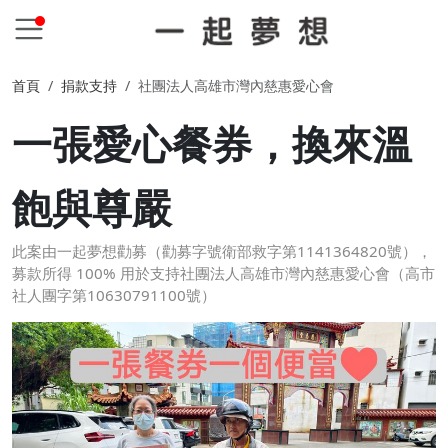
首頁
捐款支持
社團法人高雄市灣內慈惠愛心會
一張愛心餐券，換來溫
飽與尊嚴
此案由一起夢想勸募（勸募字號衛部救字第1141364820號），
募款所得 100% 用於支持社團法人高雄市灣內慈惠愛心會（高市
社人團字第10630791100號）