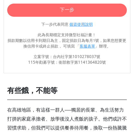
下一步
下一步代表同意
個資使用說明
此為長期穩定支持微型社福計畫！
捐款期數以信用卡到期日為主，固定捐款日為每月1號，如果您想要更
換信用卡或終止捐款， 可填寫 「
客服表單
」辦理。
立案字號：台內社字第1010278037號
115年勸募字號：衛部救字第1141364820號
有些餓，不能等
在高雄地區，有這樣一群人──獨居的長輩、為生活努力
打拼的家庭承擔者、放學後沒人煮飯的孩子。他們或許不
習慣求助，但我們可以提供餐券待用餐，換取一份熱騰騰