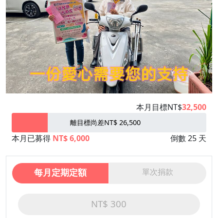
本月目標NT$
32,500
離目標尚差NT$ 26,500
本月已募得
NT$ 6,000
倒數 25 天
每月定期定額
單次捐款
NT$ 300