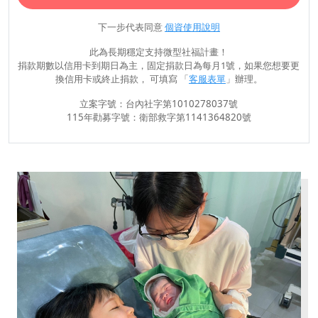
下一步代表同意
個資使用說明
此為長期穩定支持微型社福計畫！
捐款期數以信用卡到期日為主，固定捐款日為每月1號，如果您想要更
換信用卡或終止捐款， 可填寫 「
客服表單
」辦理。
立案字號：台內社字第1010278037號
115年勸募字號：衛部救字第1141364820號