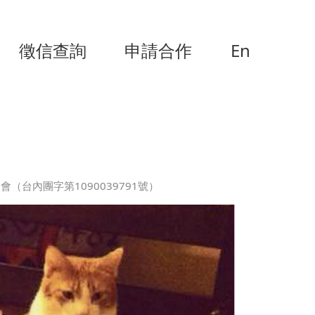
徵信查詢
申請合作
En
（台內團字第1090039791號）