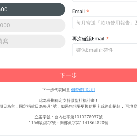
500
Email
,000
再次確認Email
填寫
下一步
下一步代表同意
個資使用說明
此為長期穩定支持微型社福計畫！
期日為主，固定捐款日為每月1號，如果您想要更換信用卡或終止捐款， 可填寫
立案字號：台內社字第1010278037號
115年勸募字號：衛部救字第1141364820號