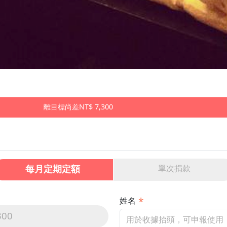
離目標尚差NT$ 7,300
每月定期定額
單次捐款
姓名
300