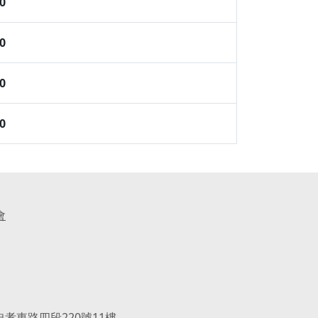
0
0
0
0
會
忠孝東路四段220號11樓