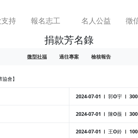
款支持
報名志工
名人公益
徵
捐款芳名錄
微型社福
過往專案
檢核報告
懷協會】
2024-07-01
郭O宇
300
2024-07-01
陳O薇
300
2024-07-01
王O鈴
100