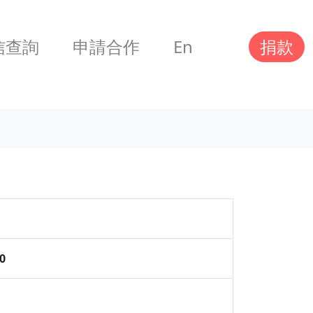
信查詢
申請合作
En
捐款
0