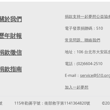
捐款支持一起夢想公益協
關於我們
電子發票捐贈碼：510
歷年財報
常見問題、聯絡我們
捐款徵信
地址：106 台北市大安區
電話：(02)6604-2510
捐款指南
E-mail：
service@510.or
加入一起夢想
號
115年勸募字號
衛部救字第1141364820號
©202