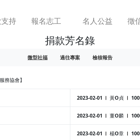
款支持
報名志工
名人公益
徵
捐款芳名錄
微型社福
過往專案
檢核報告
區服務協會】
2023-02-01
黃O貞
100
2023-02-01
董O麟
100
2023-02-01
楊O章
100