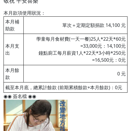
敬祝 平安喜樂
本月款項使用狀況：
本月補
單次＋定期定額捐款 14,100 元
助款
學童每月食材費(一天一餐)25人*22天*60元
本月支
=33,000元：14,100元
出
鐘點廚工每月薪資1人*22天*3小時*250元
=16,500元：0元
本月餘
0 元
款
截至本月底，總累計餘款 (前期累積餘款+本月餘款)：0元
◉◉ 簽名檔 ◉◉