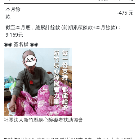
本月餘
-475 元
款
截至本月底，總累計餘款 (前期累積餘款+本月餘款)：
9,169元
◉◉ 簽名檔 ◉◉
社團法人新竹縣身心障礙者扶助協會