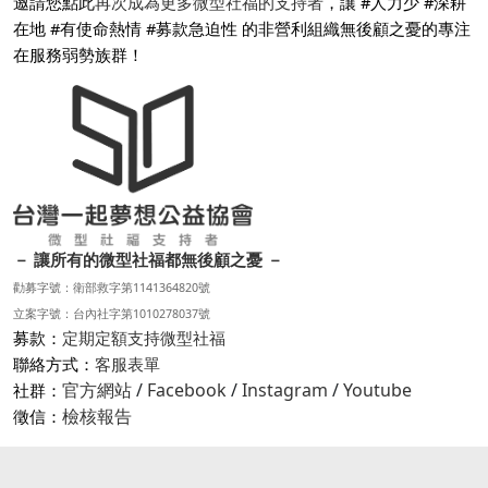
邀請您點此
再次成為更多微型社福的支持者
，讓 #人力少 #深耕
在地 #有使命熱情 #募款急迫性 的非營利組織無後顧之憂的專注
在服務弱勢族群！
－ 讓所有的微型社福都無後顧之憂 －
勸募字號：衛部救字第1141364820號
立案字號：台內社字第1010278037號
募款：
定期定額支持微型社福
聯絡方式：
客服表單
官方網站
/
Facebook
/
Instagram
/
Youtube
社群：
檢核報告
徵信：