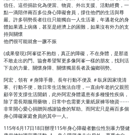
信任。這些捐款化為便當、物資、外出支援、活動經費，一
點一滴陪伴兩百多位身心障礙會員，撐住他們的生活與尊
嚴。許多弱勢長者往往只能獨自一人生活著，年邁老化的身
體如果遇上病痛，甚至是經濟上的困難，如果沒有外力的支
持與關懷
他們很可能就會一蹶不振
(成果發現):阿峯從不抱怨，真正的障礙，不在身體，是那道
不敢走出的門。協會希望幫更多像阿峯一樣的朋友，找到活
下去的力量。關懷身障、關懷獨居長者及偏鄉弱勢。
阿宏，領有 ＃身障手冊、長年行動不便及 ＃臥床因家境清
寒、行動不便，致日常生活無法自理，一直由年老的父親照
顧辛苦支撐生活開銷，此外阿宏身體還患有多種慢性疾病，
除了需長期服用藥物，日常中也需要大量紙尿褲等物資⋯⋯
非常開心愛心捐贈與感謝協會的幫助。而阿宏只是兩百多個
身心障礙家庭會員的其中一人。
115年6月17日18日辦理115年身心障礙者數位性別暴力暨健