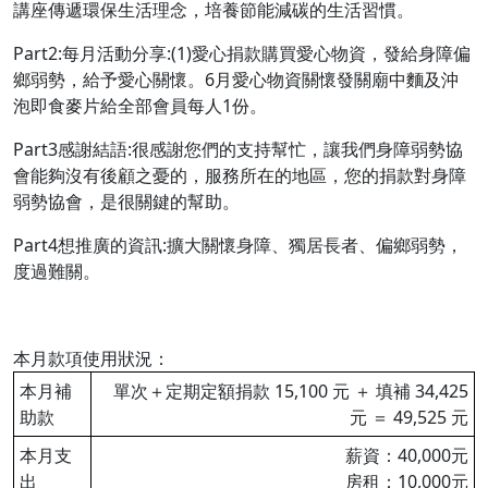
講座傳遞環保生活理念，培養節能減碳的生活習慣。
Part2:每月活動分享:(1)愛心捐款購買愛心物資，發給身障偏
鄉弱勢，給予愛心關懷。6月愛心物資關懷發關廟中麵及沖
泡即食麥片給全部會員每人1份。
Part3感謝結語:很感謝您們的支持幫忙，讓我們身障弱勢協
會能夠沒有後顧之憂的，服務所在的地區，您的捐款對身障
弱勢協會，是很關鍵的幫助。
Part4想推廣的資訊:擴大關懷身障、獨居長者、偏鄉弱勢，
度過難關。
本月款項使用狀況：
本月補
單次＋定期定額捐款 15,100 元 ＋ 填補 34,425
助款
元 ＝ 49,525 元
本月支
薪資：40,000元
出
房租：10,000元