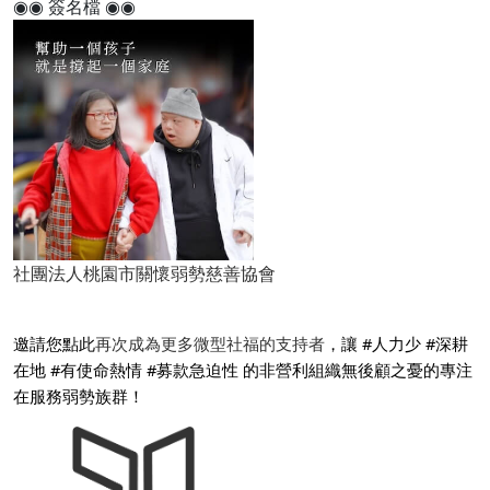
◉◉ 簽名檔 ◉◉
社團法人桃園市關懷弱勢慈善協會
邀請您點此
再次成為更多微型社福的支持者
，讓 #人力少 #深耕
在地 #有使命熱情 #募款急迫性 的非營利組織無後顧之憂的專注
在服務弱勢族群！