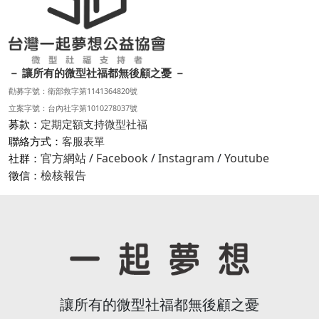
－ 讓所有的微型社福都無後顧之憂 －
勸募字號：衛部救字第1141364820號
立案字號：台內社字第1010278037號
募款：
定期定額支持微型社福
聯絡方式：
客服表單
官方網站
/
Facebook
/
Instagram
/
Youtube
社群：
檢核報告
徵信：
讓所有的微型社福都無後顧之憂