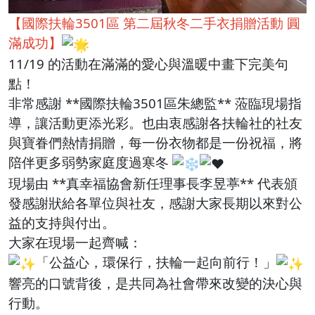
【國際扶輪3501區 第二屆秋冬二手衣捐贈活動 圓
滿成功】
11/19 的活動在滿滿的愛心與溫暖中畫下完美句
點！
非常感謝 **國際扶輪3501區朱總監** 蒞臨現場指
導，讓活動更添光彩。也由衷感謝各扶輪社的社友
與寶眷們熱情捐贈，每一份衣物都是一份祝福，將
陪伴更多弱勢家庭度過寒冬
現場由 **真幸福協會新任理事長李昱葶** 代表頒
發感謝狀給各單位與社友，感謝大家長期以來對公
益的支持與付出。
大家在現場一起齊喊：
「公益心，環保行，扶輪一起向前行！」
響亮的口號背後，是共同為社會帶來改變的決心與
行動。