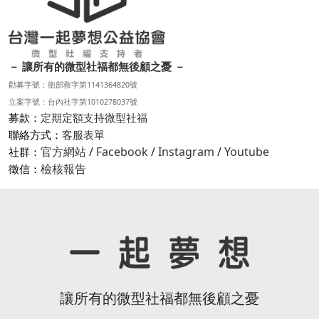
－ 讓所有的微型社福都無後顧之憂 －
勸募字號：衛部救字第1141364820號
立案字號：台內社字第1010278037號
募款：
定期定額支持微型社福
聯絡方式：
客服表單
官方網站
/
Facebook
/
Instagram
/
Youtube
社群：
檢核報告
徵信：
讓所有的微型社福都無後顧之憂