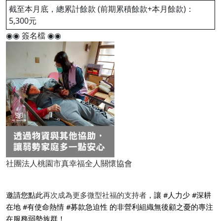
截至本月底，總累計餘款 (前期累積餘款+本月餘款)：
5,300元
◉◉ 簽名檔 ◉◉
社團法人桃園市真幸福全人關懷協會
邀請您點此
再次成為更多微型社福的支持者
，讓 #人力少 #深耕
在地 #有使命熱情 #募款急迫性 的非營利組織無後顧之憂的專注
在服務弱勢族群！