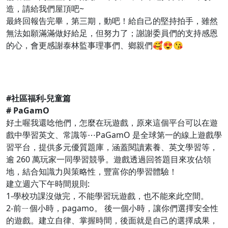
造，請給我們屋頂吧~
最終回報告完畢，第三期，動吧！給自己的堅持拍手，雖然
無法如願滿滿做好給足，但努力了；謝謝委員們的支持感恩
的心，會更感謝泰林監事理事們、鄉親們🥰😍😘
#
社區福利-兒童篇
# PaGamO
好土喔我還唸他們，怎麼在玩遊戲，原來這個平台可以在遊
戲中學習英文、常識等⋯PaGamO 是全球第一的線上遊戲學
習平台，提供多元優質題庫，涵蓋閱讀素養、英文學習等，
逾 260 萬玩家一同學習競爭。遊戲透過回答題目來攻佔領
地，結合知識力與策略性，豐富你的學習體驗！
建立週六下午時間規則:
1-學校功課沒做完，不能學習玩遊戲，也不能來此空間。
2-前ㄧ個小時，pagamo。 後一個小時，讓你們選擇安全性
的遊戲。建立自律、掌握時間，後面就是自己的選擇成果，