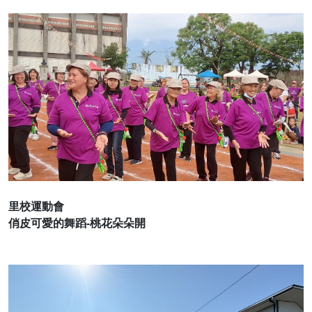
里校運動會
俏皮可愛的舞蹈-桃花朵朵開