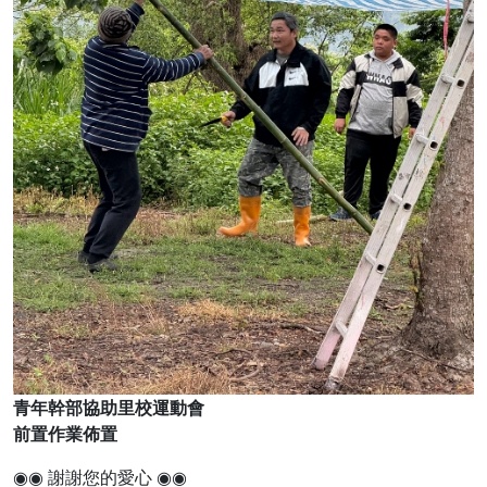
青年幹部協助里校運動會
前置作業佈置
◉◉ 謝謝您的愛心 ◉◉