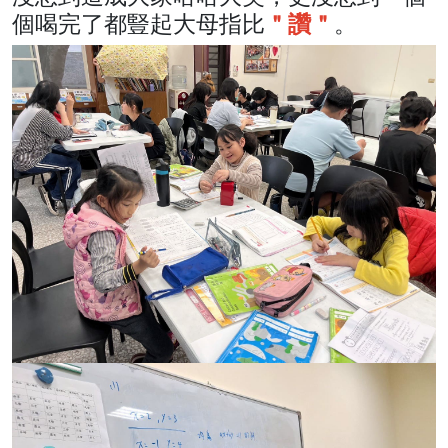
個喝完了都豎起大母指比
＂讚＂
。