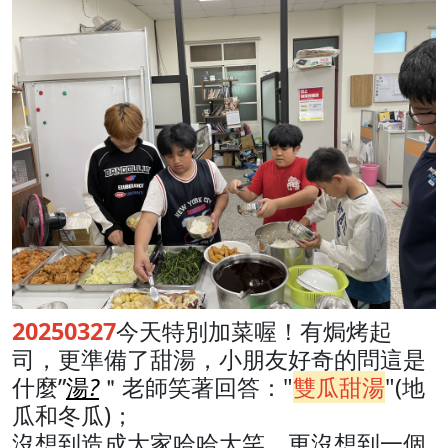
20250327
今天特別加菜喔！有焗烤起
司，更準備了甜湯，小朋友好奇的問這是
什麼”
湯
?
＂老師笑著回答："
雙瓜甜湯
"(地
瓜和冬瓜)；
沒想到造成大家哈哈大笑，更沒想到一個