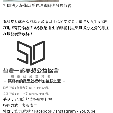
社團法人花蓮縣愛在球崙關懷發展協會
邀請您點此
再次成為更多微型社福的支持者
，讓 #人力少 #深耕
在地 #有使命熱情 #募款急迫性 的非營利組織無後顧之憂的專注
在服務弱勢族群！
－ 讓所有的微型社福都無後顧之憂 －
勸募字號：衛部救字第1141364820號
立案字號：台內社字第1010278037號
募款：
定期定額支持微型社福
聯絡方式：
客服表單
官方網站
/
Facebook
/
Instagram
/
Youtube
社群：