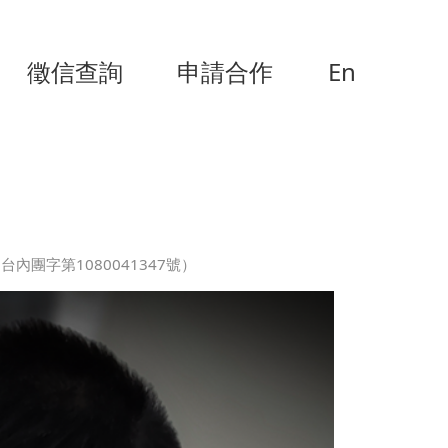
徵信查詢
申請合作
En
內團字第1080041347號）