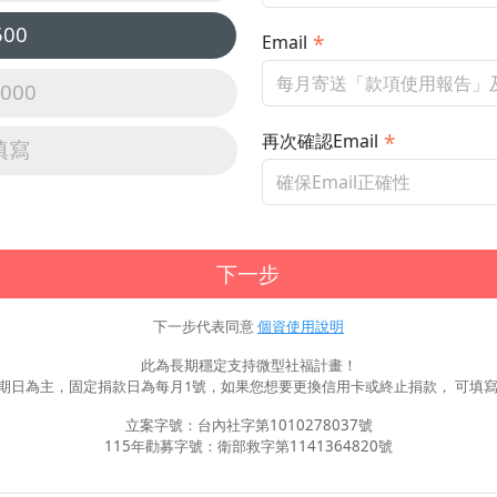
500
Email
,000
再次確認Email
填寫
下一步
下一步代表同意
個資使用說明
此為長期穩定支持微型社福計畫！
期日為主，固定捐款日為每月1號，如果您想要更換信用卡或終止捐款， 可填寫
立案字號：台內社字第1010278037號
115年勸募字號：衛部救字第1141364820號