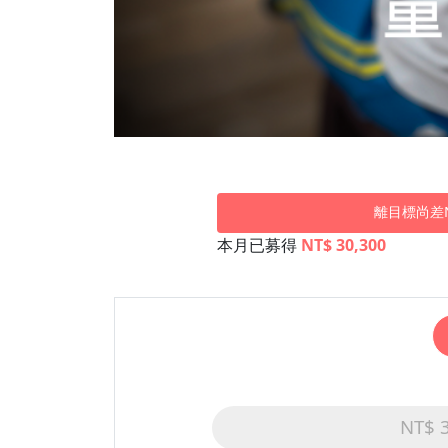
離目標尚差NT
本月已募得
NT$ 30,300
NT$ 