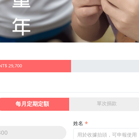
$ 29,700
每月定期定額
單次捐款
姓名
300