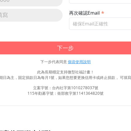
再次確認Email
填寫
下一步
下一步代表同意
個資使用說明
此為長期穩定支持微型社福計畫！
期日為主，固定捐款日為每月1號，如果您想要更換信用卡或終止捐款， 可填寫
立案字號：台內社字第1010278037號
115年勸募字號：衛部救字第1141364820號