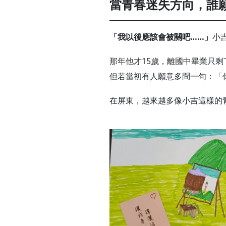
當青春迷失方向，誰
「我以後應該會被關吧……」
小
那年他才15歲，離國中畢業只
但若當初有人願意多問一句：「
在屏東，越來越多像小吉這樣的