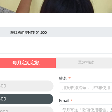
離目標尚差NT$ 51,600
每月定期定額
單次捐款
姓名
300
500
Email
,000