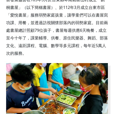
桐書屋」（以下簡稱書屋）、於112年3月成立台東市區
「愛悅書屋」服務弱勢家庭孩童，讓學童們可以在書屋寫
功課、用餐，並透過訪視關懷部落內的弱勢家庭。目前兩
處書屋總計照顧79位孩子，書屋每週供應6天晚餐，成立
至今十年了，課業輔導、供餐、原住民樂器、舞蹈、部落
文化、遠距課程、電腦、數學等多元課程，每年近5萬人
次的服務。