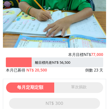
本月目標NT$
77,000
離目標尚差NT$ 56,500
本月已募得
NT$ 20,500
倒數 23 天
每月定期定額
單次捐款
NT$ 300