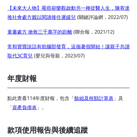
【未來大人物】罹癌卻樂觀啟動另一種從醫人生，陳宥達
推社會處方籤以閱讀接住遲緩兒
(關鍵評論網，2022/07)
童書處方 搶救三千萬字的距離
(聯合報，2021/12)
常和寶寶說話有助腦部發育，這個暑假開始！讓親子共讀
取代3C育兒
(嬰兒與母親，2023/07)
年度財報
點此查看114年度財報，包含「
餘絀及稅額計算表
」及
「
資產負債表
」。
款項使用報告與後續追蹤