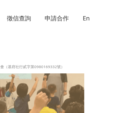
徵信查詢
申請合作
En
（基府社行貳字第0980169332號）