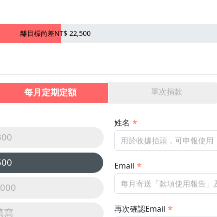
離目標尚差NT$ 22,500
每月定期定額
單次捐款
姓名
300
500
Email
,000
再次確認Email
填寫