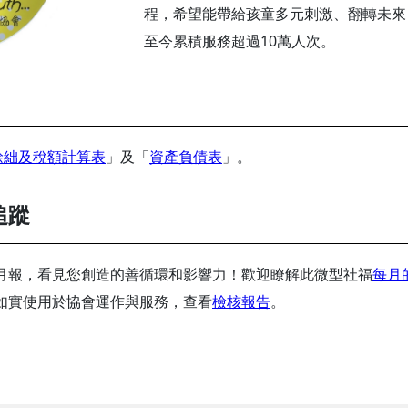
程，希望能帶給孩童多元刺激、翻轉未來
至今累積服務超過10萬人次。
餘絀及稅額計算表
」及「
資產負債表
」。
追蹤
月報，看見您創造的善循環和影響力！歡迎瞭解此微型社福
每月
如實使用於協會運作與服務，查看
檢核報告
。