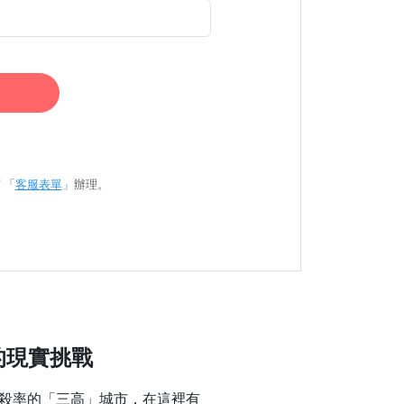
 「
客服表單
」辦理。
的現實挑戰
殺率的「三高」城市，在這裡有