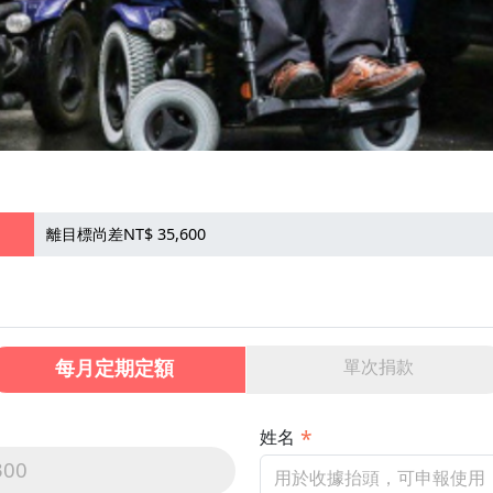
離目標尚差NT$ 35,600
每月定期定額
單次捐款
姓名
300