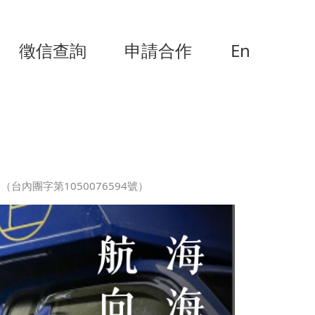
徵信查詢
申請合作
En
台內團字第1050076594號）