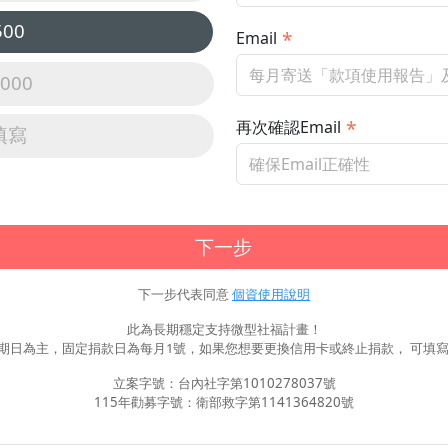
500
Email
,000
再次確認Email
填寫
下一步
下一步代表同意
個資使用說明
此為長期穩定支持微型社福計畫！
期日為主，固定捐款日為每月1號，如果您想要更換信用卡或終止捐款， 可填寫
立案字號：台內社字第1010278037號
115年勸募字號：衛部救字第1141364820號