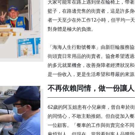
大家可能常在路上遇到坐在輪椅上，帶著
籃子，在路邊兜售的街賣者，這是許多身
者一天至少在外工作12小時，但平均一天
對身體是極大的負擔。
「海海人生行動號餐車」由新巨輪服務協
街頭賣日常用品的街賣者。協會希望透過
的多元就業機會，改善身障者經濟狀況和
是一份收入，更是生活希望和尊嚴的來源
不再依賴同情，做一份讓人
62歲的阿玉姐患有小兒麻痺，曾自卑於
的同情心，不敢主動推銷。但自從加入餐
一位顧客。「餐車的工作與街賣完全不同
麻煩別人。但現在，當我看到客人品嚐我