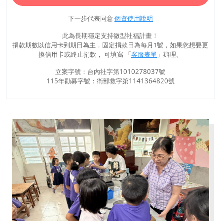
下一步代表同意
個資使用說明
此為長期穩定支持微型社福計畫！
捐款期數以信用卡到期日為主，固定捐款日為每月1號，如果您想要更
換信用卡或終止捐款， 可填寫 「
客服表單
」辦理。
立案字號：台內社字第1010278037號
115年勸募字號：衛部救字第1141364820號